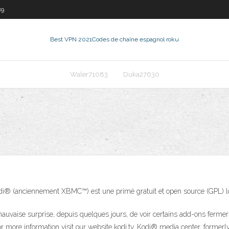
89
Best VPN 2021
Codes de chaîne espagnol roku
Waler71083
Duka27630
Kodi® (anciennement XBMC™) est une primé gratuit et open source (GPL) lo
 mauvaise surprise, depuis quelques jours, de voir certains add-ons fermer
vis" For more information visit our website kodi.tv. Kodi® media center, f