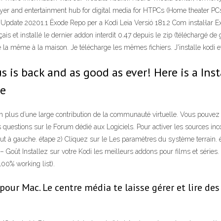
er and entertainment hub for digital media for HTPCs (Home theater PCs).
Update 20201.1 Èxode Repo per a Kodi Leia Versió 181.2 Com instal·lar Ex
rançais et installé le dernier addon interdit 0.47 depuis le zip (téléchargé 
te la même à la maison. Je télécharge les mêmes fichiers. J'installe kodi et
is back and as good as ever! Here is a Inst
ge
 en plus d’une large contribution de la communauté virtuelle. Vous pouve
 questions sur le Forum dédié aux Logiciels. Pour activer les sources inc
ut à gauche. étape 2) Cliquez sur le Les paramètres du système terrain. é
 – Goût Installez sur votre Kodi les meilleurs addons pour films et séri
100% working list).
pour Mac. Le centre média te laisse gérer et lire de