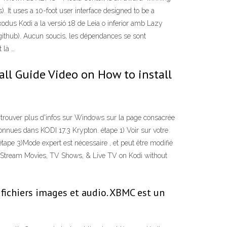
 It uses a 10-foot user interface designed to be a
odus Kodi a la versió 18 de Leia o inferior amb Lazy
de github). Aucun soucis, les dépendances se sont
 là …
all Guide Video on How to install
z trouver plus d'infos sur Windows sur la page consacrée
onnues dans KODI 17.3 Krypton. étape 1) Voir sur votre
tape 3)Mode expert est nécessaire , et peut être modifié
es. Stream Movies, TV Shows, & Live TV on Kodi without
s fichiers images et audio. XBMC est un