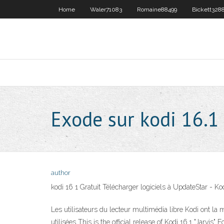
Home
Waler71083
Romaine88499
Bickett328
Exode sur kodi 16.1
author
kodi 16 1 Gratuit Télécharger logiciels à UpdateStar - 
Les utilisateurs du lecteur multimédia libre Kodi ont la
utilisées This is the official release of Kodi 16.1 "Jar