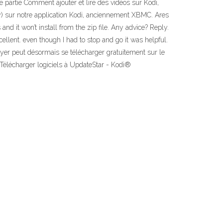
e partie Comment ajouter et lire des vidéos sur Kodi,
ory) sur notre application Kodi, anciennement XBMC. Ares
 it won’t install from the zip file. Any advice? Reply.
llent. even though I had to stop and go it was helpful.
yer peut désormais se télécharger gratuitement sur le
t Télécharger logiciels à UpdateStar - Kodi®