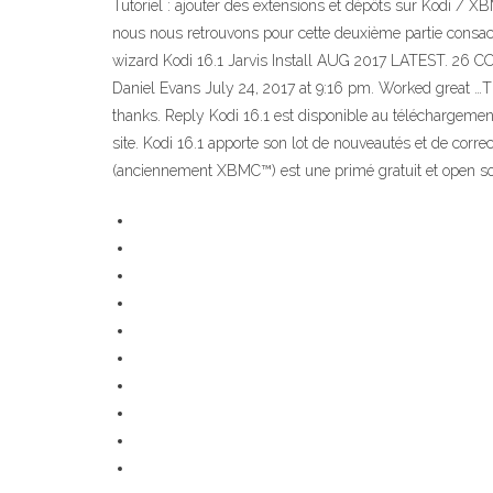
Tutoriel : ajouter des extensions et dépôts sur Kodi / X
nous nous retrouvons pour cette deuxième partie consacré
wizard Kodi 16.1 Jarvis Install AUG 2017 LATEST. 26 COM
Daniel Evans July 24, 2017 at 9:16 pm. Worked great …Th
thanks. Reply Kodi 16.1 est disponible au téléchargeme
site. Kodi 16.1 apporte son lot de nouveautés et de corre
(anciennement XBMC™) est une primé gratuit et open sou