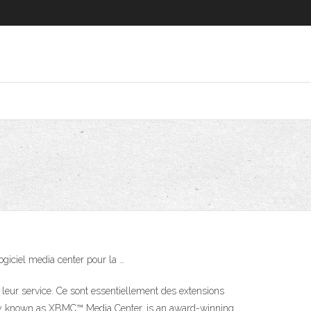
giciel media center pour la …
 leur service. Ce sont essentiellement des extensions
ormerly known as XBMC™ Media Center, is an award-winning