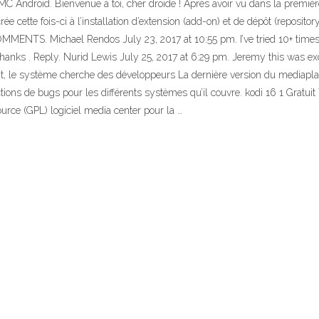
BMC Android. Bienvenue à toi, cher droïde ! Après avoir vu dans la premièr
e cette fois-ci à l’installation d’extension (add-on) et de dépôt (reposit
MENTS. Michael Rendos July 23, 2017 at 10:55 pm. I’ve tried 10+ times and
anks . Reply. Nurid Lewis July 25, 2017 at 6:29 pm. Jeremy this was exce
nt, le système cherche des développeurs La dernière version du mediapla
ctions de bugs pour les différents systèmes qu’il couvre. kodi 16 1 Gratui
rce (GPL) logiciel media center pour la …